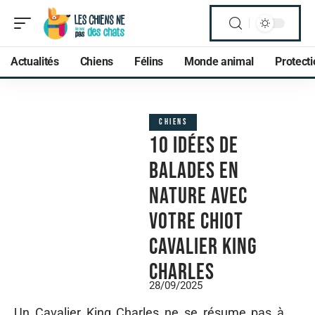
Actualités
Chiens
Félins
Monde animal
Protect
CHIENS
10 idées de
balades en
nature avec
votre chiot
Cavalier King
Charles
28/09/2025
Un Cavalier King Charles ne se résume pas à