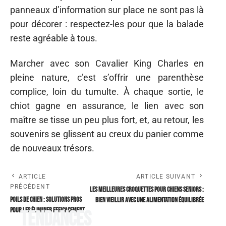
panneaux d’information sur place ne sont pas là
pour décorer : respectez-les pour que la balade
reste agréable à tous.
Marcher avec son Cavalier King Charles en
pleine nature, c’est s’offrir une parenthèse
complice, loin du tumulte. À chaque sortie, le
chiot gagne en assurance, le lien avec son
maître se tisse un peu plus fort, et, au retour, les
souvenirs se glissent au creux du panier comme
de nouveaux trésors.
ARTICLE
ARTICLE SUIVANT
PRÉCÉDENT
Les meilleures croquettes pour chiens seniors :
Poils de chien : Solutions pros
bien vieillir avec une alimentation équilibrée
pour les éliminer efficacement
Tendances