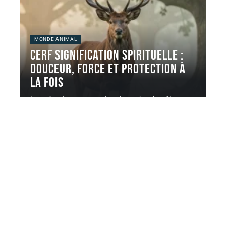
MONDE ANIMAL
Cerf signification spirituelle :
douceur, force et protection à
la fois
Le cerf revient souvent dans les recherches liées aux
animaux totems et
…
5 août 2026
Contact
Mentions Légales
Sitemap
© 2025 | leschiensnefontpasdeschats.fr