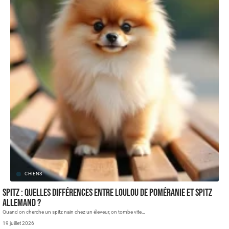
CHIENS
Spitz : quelles différences entre loulou de Poméranie et spitz
allemand ?
Quand on cherche un spitz nain chez un éleveur, on tombe vite
SANTÉ
…
19 juillet 2026