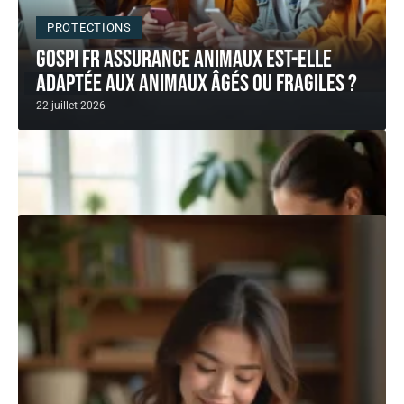
PROTECTIONS
Gospi fr assurance animaux est-elle
adaptée aux animaux âgés ou fragiles ?
FÉLINS
22 juillet 2026
Chats, jeux et communauté : tout
comprendre à aplouf com
Le mélange des genres n'a jamais aussi bien trouvé sa
place que
…
1 août 2026