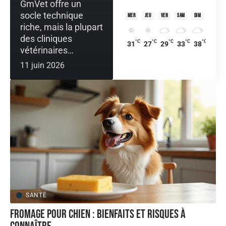
GmVet offre un
socle technique
mer
jeu
ven
sam
dim
riche, mais la plupart
des cliniques
°C
°C
°C
°C
°C
31
27
29
33
38
vétérinaires
…
11 juin 2026
SANTÉ
Fromage pour chien : bienfaits et risques à