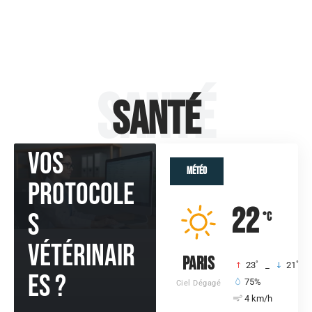
Comment
paramétre
r GmVet
Santé
pour
Santé
coller à
vos
Météo
protocole
22
s
°C
vétérinair
Paris
°
°
23
_
21
es ?
75%
Ciel Dégagé
4 km/h