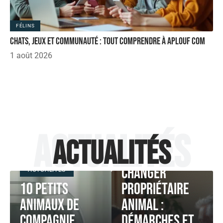
FÉLINS
Chats, jeux et communauté : tout comprendre à aplouf com
1 août 2026
Actualités
Actualités
ACTUALITÉS
Changer
ACTUALITÉS
10 petits
propriétaire
animaux de
animal :
compagnie
démarches et