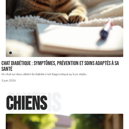
FÉLINS
Chat diabétique : symptômes, prévention et soins adaptés à sa
santé
Un chat sur deux atteint de diabète n’est diagnostiqué qu’à un stade
…
3 juin 2026
Chiens
Chiens