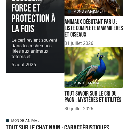
force et
MONDE ANIMAL
protection à
Animaux débutant par U :
la fois
liste complète mammifères
et oiseaux
Le cerf revient souvent
31 juillet 2026
dans les recherches
liées aux animaux
totems et
…
5 août 2026
MONDE ANIMAL
Tout savoir sur le cri du
paon : mystères et utilités
30 juillet 2026
MONDE ANIMAL
Tout sur le chat nain : caractéristiques,