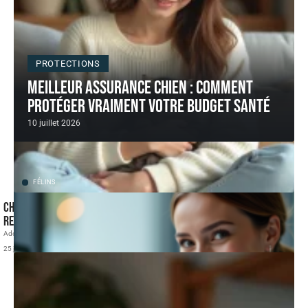
PROTECTIONS
Meilleur assurance chien : comment
protéger vraiment votre budget santé
10 juillet 2026
FÉLINS
Cherche à adopter chaton calme et affectueux : comment le
repérer ?
Adopter un chaton calme et affectueux ne se résume pas à choisir
…
25 juillet 2026