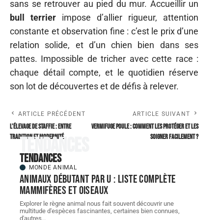
sans se retrouver au pied du mur. Accueillir un
bull terrier
impose d’allier rigueur, attention
constante et observation fine : c’est le prix d’une
relation solide, et d’un chien bien dans ses
pattes. Impossible de tricher avec cette race :
chaque détail compte, et le quotidien réserve
son lot de découvertes et de défis à relever.
ARTICLE PRÉCÉDENT
ARTICLE SUIVANT
L’élevage de Staffie : entre
Vermifuge poule : comment les protéger et les
tradition et modernité
soigner facilement ?
Tendances
Tendances
MONDE ANIMAL
Animaux débutant par U : liste complète
mammifères et oiseaux
Explorer le règne animal nous fait souvent découvrir une
multitude d'espèces fascinantes, certaines bien connues,
d'autres
…