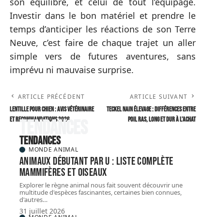
son équilibre, et celui de tout l’équipage.
Investir dans le bon matériel et prendre le
temps d’anticiper les réactions de son Terre
Neuve, c’est faire de chaque trajet un aller
simple vers de futures aventures, sans
imprévu ni mauvaise surprise.
ARTICLE PRÉCÉDENT
ARTICLE SUIVANT
Lentille pour chien : avis vétérinaire
Teckel nain Élevage : différences entre
et recommandations 2026
poil ras, long et dur à l’achat
Tendances
Tendances
MONDE ANIMAL
Animaux débutant par U : liste complète
mammifères et oiseaux
Explorer le règne animal nous fait souvent découvrir une
multitude d'espèces fascinantes, certaines bien connues,
d'autres
…
31 juillet 2026