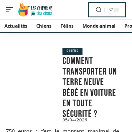
Actualités
Chiens
Félins
Monde animal
Pro
CHIENS
Comment
transporter un
Terre Neuve
bébé en voiture
en toute
sécurité ?
05/04/2026
750 euros : c’est le montant maximal de