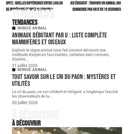
Spitz : quelles différences entre loulou
Jeu éducatif : trouver un animal qui
de Poméranie et spitz allemand ?
commence par un D’en 10 secondes
Tendances
Tendances
MONDE ANIMAL
Animaux débutant par U : liste complète
mammifères et oiseaux
Explorer le règne animal nous fait souvent découvrir une
multitude d'espèces fascinantes, certaines bien connues,
d'autres
…
31 juillet 2026
MONDE ANIMAL
Tout savoir sur le cri du paon : mystères et
utilités
Le cri du paon, ce son strident et intrigant, a longtemps fasciné
les observateurs de la
…
30 juillet 2026
À découvrir
À découvrir