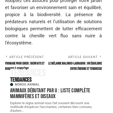
Adoptez ces astuces pour protéger votre jardin
et favoriser un environnement sain et équilibré,
propice à la biodiversité. La présence de
prédateurs naturels et l’utilisation de solutions
biologiques permettent de lutter efficacement
contre la chenille vert fluo sans nuire à
l’écosystème.
ARTICLE PRÉCÉDENT
ARTICLE SUIVANT
Fromage pour chien : bienfaits et
Le mélange Malinois-Labrador : un équilibre
risques à connaître
entre énergie et tendresse
Tendances
Tendances
MONDE ANIMAL
Animaux débutant par U : liste complète
mammifères et oiseaux
Explorer le règne animal nous fait souvent découvrir une
multitude d'espèces fascinantes, certaines bien connues,
d'autres
…