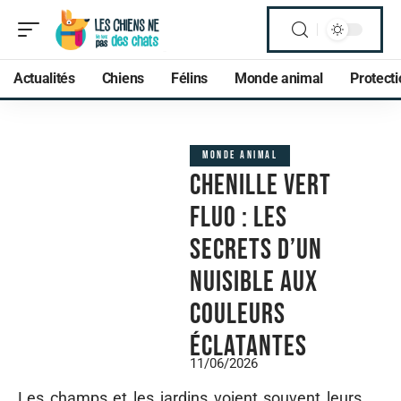
Actualités
Chiens
Félins
Monde animal
Protect
MONDE ANIMAL
Chenille vert
fluo : les
secrets d’un
nuisible aux
couleurs
éclatantes
11/06/2026
Les champs et les jardins voient souvent leurs