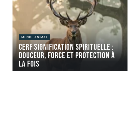
MONDE ANIMAL
Cerf signification spirituelle :
douceur, force et protection à
la fois
Le cerf revient souvent dans les recherches liées aux
animaux totems et
…
5 août 2026
Contact
Mentions Légales
Sitemap