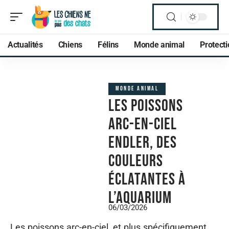
Actualités
Chiens
Félins
Monde animal
Protect
MONDE ANIMAL
Les poissons
arc-en-ciel
endler, des
couleurs
éclatantes à
l’aquarium
06/03/2026
Les poissons arc-en-ciel, et plus spécifiquement