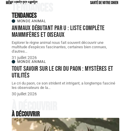
même après des années
santé de votre chien
Tendances
Tendances
MONDE ANIMAL
Animaux débutant par U : liste complète
mammifères et oiseaux
Explorer le règne animal nous fait souvent découvrir une
multitude d'espèces fascinantes, certaines bien connues,
d'autres
…
31 juillet 2026
MONDE ANIMAL
Tout savoir sur le cri du paon : mystères et
utilités
Le cri du paon, ce son strident et intrigant, a longtemps fasciné
les observateurs de la
…
30 juillet 2026
À découvrir
À découvrir