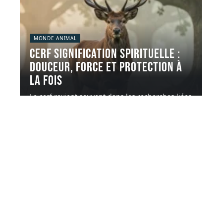
MONDE ANIMAL
Cerf signification spirituelle :
douceur, force et protection à
la fois
Le cerf revient souvent dans les recherches liées
aux animaux totems et
…
5 août 2026
Contact
Mentions Légales
Sitemap
© 2025 | leschiensnefontpasdeschats.fr