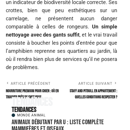
un indicateur de biodiversité locale correcte. Ses
crottes, bien que peu esthétiques sur un
carrelage, ne présentent aucun danger
comparable à celles de rongeurs.
Un simple
nettoyage avec des gants suffit
, et le vrai travail
consiste à boucher les points d’entrée pour que
l’amphibien reprenne ses quartiers au jardin, là
où il rendra bien plus de services qu’il ne posera
de problèmes.
ARTICLE PRÉCÉDENT
ARTICLE SUIVANT
Nourriture premium pour chien : où en
Staff and Pitbull en appartement :
trouver près de chez vous
quelles conditions respecter ?
Tendances
Tendances
MONDE ANIMAL
Animaux débutant par U : liste complète
mammifères et oiseaux