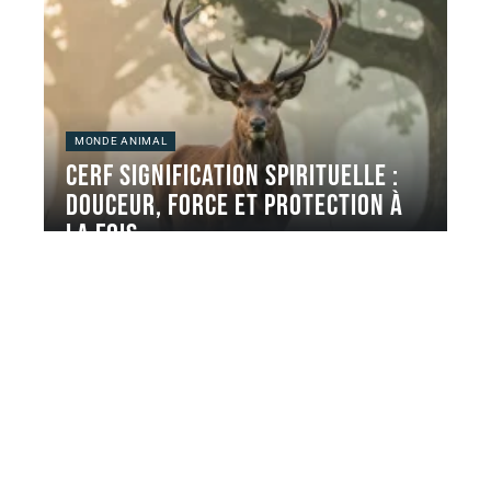
MONDE ANIMAL
Cerf signification spirituelle :
douceur, force et protection à
la fois
Le cerf revient souvent dans les recherches liées aux
animaux totems et
…
5 août 2026
Contact
Mentions Légales
Sitemap